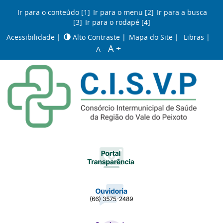
Ir para o conteúdo [1]
Ir para o menu [2]
Ir para a busca
[3]
Ir para o rodapé [4]
Acessibilidade
|
Alto Contraste
|
Mapa do Site
|
Libras
|
A +
A -